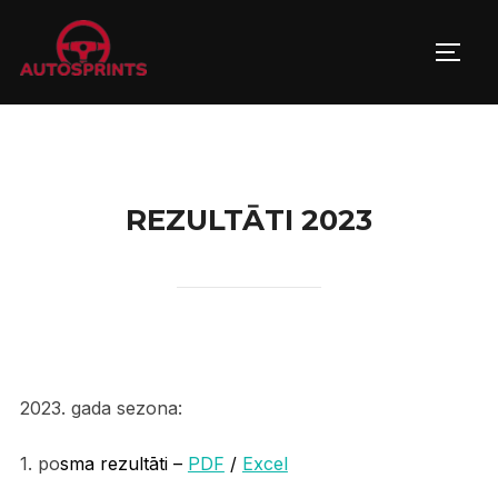
Skip
to
TOGG
content
REZULTĀTI 2023
2023. gada sezona:
1. po
sma rezultāti –
PDF
/
Excel